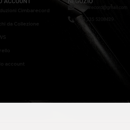
IO ACCOUNT
NEGOZIO
cimbarecord@gmail.com
duzioni Cimbarecord
+39 335 5208429
chi da Collezione
WS
rello
mio account
CREDITS:
SIGMAR.IT