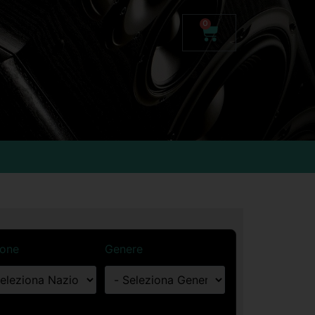
0
ione
Genere