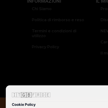
INFORMAZIONI
IL M
Chi Siamo
Pro
Politica di rimborso e reso
Dis
Termini e condizioni di
NE
utilizzo
Car
Privacy Policy
Il 
🇬🇧
🇮🇹
🇫🇷
🇩🇪
Cookie Policy
© 2026 Cimbarecord di Alessandro Galassi