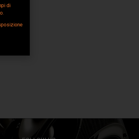
mpi di
o.
isposizione