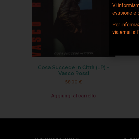
Vi informia
evasione e s
Per informaz
via email all
Cosa Succede In Città (LP) –
Vasco Rossi
58,00
€
Aggiungi al carrello