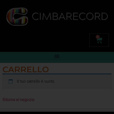
contenuto
0
CARRELLO
Il tuo carrello è vuoto.
Ritorna al negozio