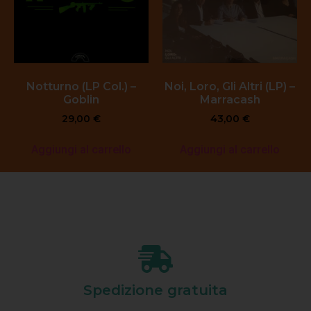
Notturno (LP Col.) –
Noi, Loro, Gli Altri (LP) –
Goblin
Marracash
29,00
€
43,00
€
Aggiungi al carrello
Aggiungi al carrello
Spedizione gratuita