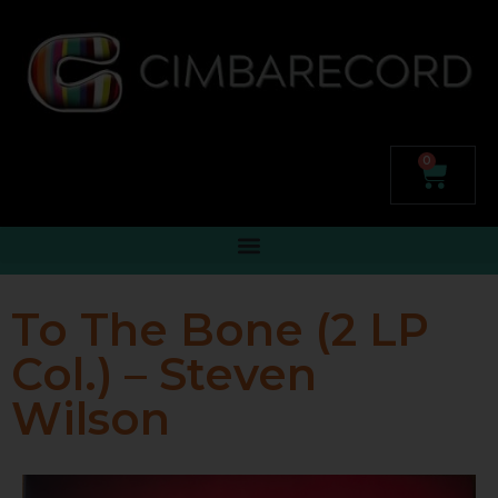
0
To The Bone (2 LP
Col.) – Steven
Wilson