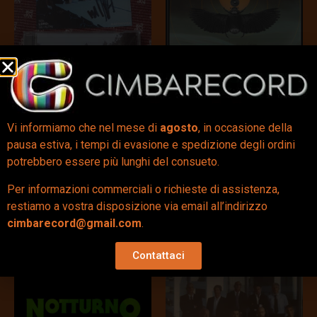
Vi informiamo che nel mese di
agosto
, in occasione della
Noi, Loro, Gli Altri (CD
Visions (LP Col.) –
Autogr.) – Marracash – –
Orpheus
pausa estiva, i tempi di evasione e spedizione degli ordini
Autografato
potrebbero essere più lunghi del consueto.
40,00
€
55,00
€
Per informazioni commerciali o richieste di assistenza,
restiamo a vostra disposizione via email all’indirizzo
Aggiungi al carrello
Aggiungi al carrello
cimbarecord@gmail.com
.
Contattaci