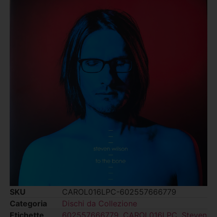
SKU
CAROL016LPC-602557666779
Categoria
Dischi da Collezione
Etichette
602557666779
,
CAROL016LPC
,
Steven