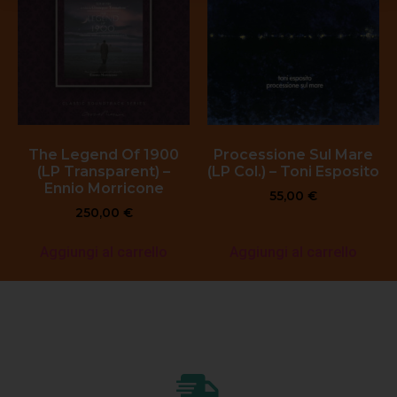
The Legend Of 1900
Processione Sul Mare
(LP Transparent) –
(LP Col.) – Toni Esposito
Ennio Morricone
55,00
€
250,00
€
Aggiungi al carrello
Aggiungi al carrello