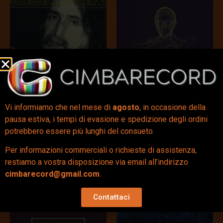
The Farewell Concerts
Swimming Pools
(CD Unofficial) – Frank
(Drank) (10” Signed
Vi informiamo che nel mese di
agosto
, in occasione della
Zappa
Col.) – Tori Amos,
pausa estiva, i tempi di evasione e spedizione degli ordini
Trevor Horn –
29,00
€
potrebbero essere più lunghi del consueto.
Autografato
77,00
€
Per informazioni commerciali o richieste di assistenza,
restiamo a vostra disposizione via email all’indirizzo
Aggiungi al carrello
Aggiungi al carrello
cimbarecord@gmail.com
.
Contattaci