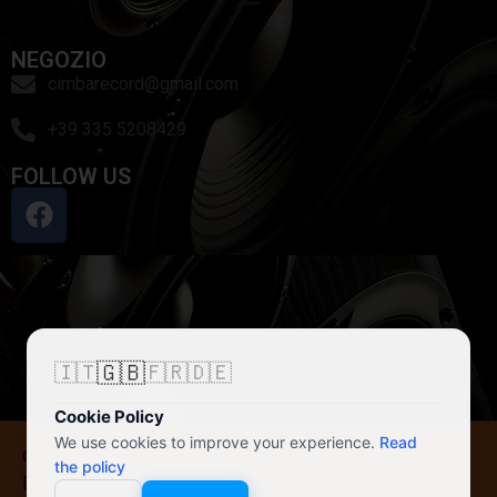
NEGOZIO
cimbarecord@gmail.com
+39 335 5208429
FOLLOW US
🇬🇧
🇮🇹
🇫🇷
🇩🇪
Cookie Policy
We use cookies to improve your experience.
Read
© 2026 Cimbarecord di Alessandro Galassi
the policy
Partita IVA/VAT Number: IT02008010429