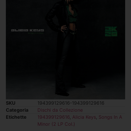
SKU
194399129616-194399129616
Categoria
Dischi da Collezione
Etichette
194399129616
,
Alicia Keys
,
Songs In A
Minor (2 LP Col.)