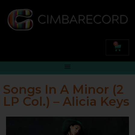
0
Songs In A Minor (2
LP Col.) – Alicia Keys