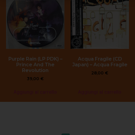
Purple Rain (LP PDK) –
Acqua Fragile (CD
Prince And The
Japan) – Acqua Fragile
Revolution
28,00
€
39,00
€
Aggiungi al carrello
Aggiungi al carrello