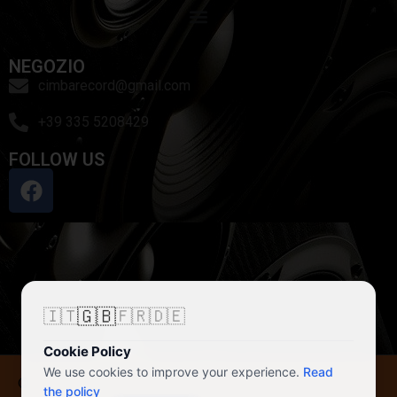
NEGOZIO
cimbarecord@gmail.com
+39 335 5208429
FOLLOW US
🇬🇧
🇮🇹
🇫🇷
🇩🇪
Cookie Policy
We use cookies to improve your experience.
Read
© 2026 Cimbarecord di Alessandro Galassi
the policy