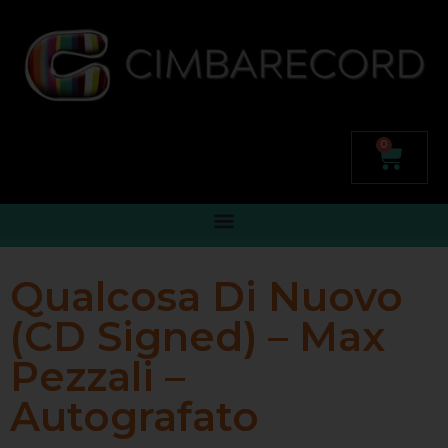
0
Qualcosa Di Nuovo
(CD Signed) – Max
Pezzali –
Autografato