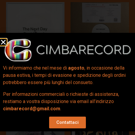
Vi informiamo che nel mese di
agosto
, in occasione della
The Next Day (7″ Col.
Passio Secundum
pausa estiva, i tempi di evasione e spedizione degli ordini
SHAPED PDK) – David
Mattheum (LP TEST
Bowie
PRESSING) – Latte E
potrebbero essere più lunghi del consueto.
Miele
28,00
€
Per informazioni commerciali o richieste di assistenza,
95,00
€
restiamo a vostra disposizione via email all’indirizzo
cimbarecord@gmail.com
.
Aggiungi al carrello
Aggiungi al carrello
Contattaci