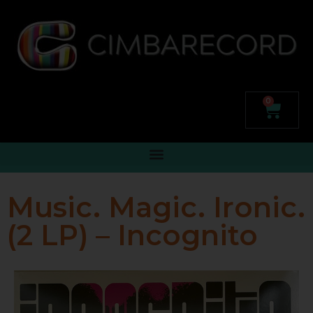
0
Music. Magic. Ironic.
(2 LP) – Incognito