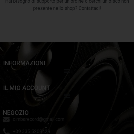
Hai bisogno di supporto per un ordine o cerchi un disco non
presente nello shop? Contattaci!
INFORMAZIONI
IL MIO ACCOUNT
NEGOZIO
cimbarecord@gmail.com
+39 335 5208429