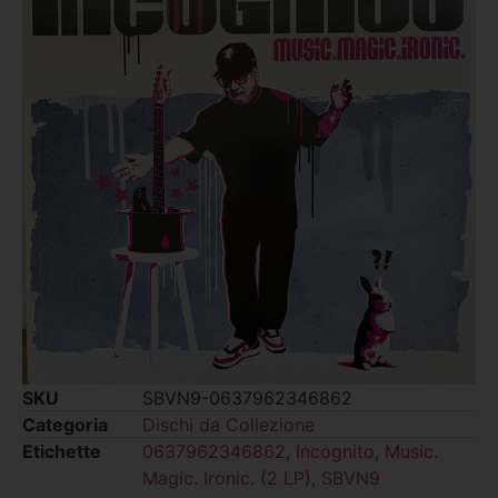
SKU
SBVN9-0637962346862
Categoria
Dischi da Collezione
Etichette
0637962346862
,
Incognito
,
Music.
Magic. Ironic. (2 LP)
,
SBVN9