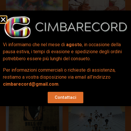
Tomorrow’s New
Volevo Fare La
Dream (CD Signed) –
Rockstar (LP Autogr.) –
Incognito –
Carmen Consoli –
Autografato
Autografato
Vi informiamo che nel mese di
agosto
, in occasione della
43,00
€
42,00
€
pausa estiva, i tempi di evasione e spedizione degli ordini
potrebbero essere più lunghi del consueto.
Aggiungi al carrello
Aggiungi al carrello
Per informazioni commerciali o richieste di assistenza,
restiamo a vostra disposizione via email all’indirizzo
cimbarecord@gmail.com
.
Contattaci