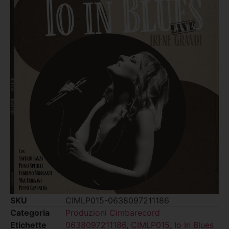
SKU
CIMLP015-0638097211186
Categoria
Produzioni Cimbarecord
Etichette
0638097211186
,
CIMLP015
,
Io In Blues