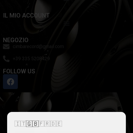
IL MIO ACCOUNT
NEGOZIO
cimbarecord@gmail.com
+39 335 5208429
FOLLOW US
🇬🇧
🇮🇹
🇫🇷
🇩🇪