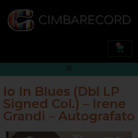
0
Io In Blues (Dbl LP
Signed Col.) – Irene
Grandi – Autografato