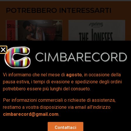
POTREBBERO INTERESSARTI
Vi informiamo che nel mese di
agosto
, in occasione della
pausa estiva, i tempi di evasione e spedizione degli ordini
Is It A Crime? (12″
Love Contest / I Wanna
potrebbero essere più lunghi del consueto.
JAPAN) – Sade
Get Over (12″) – The
Joneses / Street
Per informazioni commerciali o richieste di assistenza,
55,00
€
People
restiamo a vostra disposizione via email all’indirizzo
26,00
€
cimbarecord@gmail.com
.
Aggiungi al carrello
Aggiungi al carrello
Contattaci