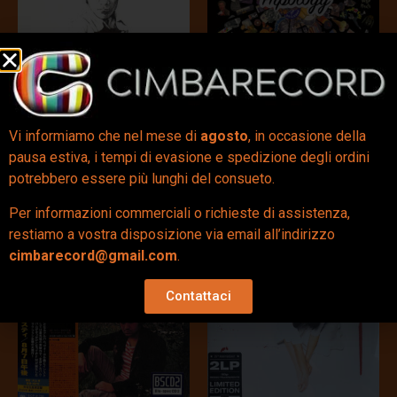
Terra Mia (LP) – Pino
Hipology (BOX 5 x 7″) –
Daniele
Visioneers
Vi informiamo che nel mese di
agosto
, in occasione della
50,00
€
48,00
€
pausa estiva, i tempi di evasione e spedizione degli ordini
potrebbero essere più lunghi del consueto.
Aggiungi al carrello
Aggiungi al carrello
Per informazioni commerciali o richieste di assistenza,
restiamo a vostra disposizione via email all’indirizzo
cimbarecord@gmail.com
.
Contattaci