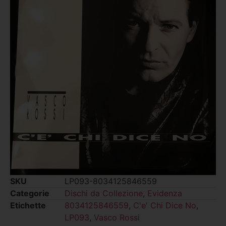
SKU
LP093-8034125846559
Categorie
Dischi da Collezione
,
Evidenza
Etichette
8034125846559
,
C'e' Chi Dice No
,
LP093
,
Vasco Rossi