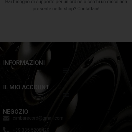
Hai bisogno di supporto per un ordine o cerchi un disco non
presente nello shop? Contattaci!
INFORMAZIONI
IL MIO ACCOUNT
NEGOZIO
cimbarecord@gmail.com
+39 335 5208429