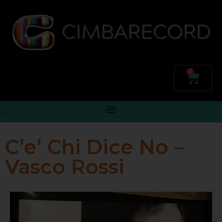
0
C’e’ Chi Dice No –
Vasco Rossi