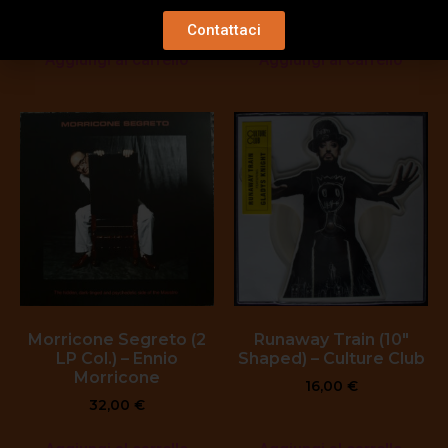
14,00
€
Contattaci
Aggiungi al carrello
Aggiungi al carrello
Morricone Segreto (2
Runaway Train (10″
LP Col.) – Ennio
Shaped) – Culture Club
Morricone
16,00
€
32,00
€