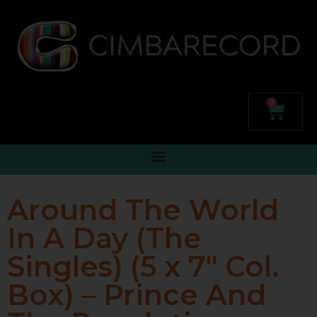
0
Around The World
In A Day (The
Singles) (5 x 7″ Col.
Box) – Prince And