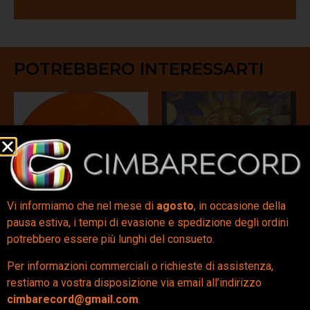
POTREBBERO INTERESSARTI
Vi informiamo che nel mese di
agosto
, in occasione della
pausa estiva, i tempi di evasione e spedizione degli ordini
potrebbero essere più lunghi del consueto.
Fontella / Don’t Wanna
The Seeds Of Love (4
Be Normal (7″ Col) –
CD + Bluray) – Tears
Per informazioni commerciali o richieste di assistenza,
Athletes Of God x
For Fears
restiamo a vostra disposizione via email all’indirizzo
MSW* Ft. Lady
93,00
€
cimbarecord@gmail.com
.
Blackbird